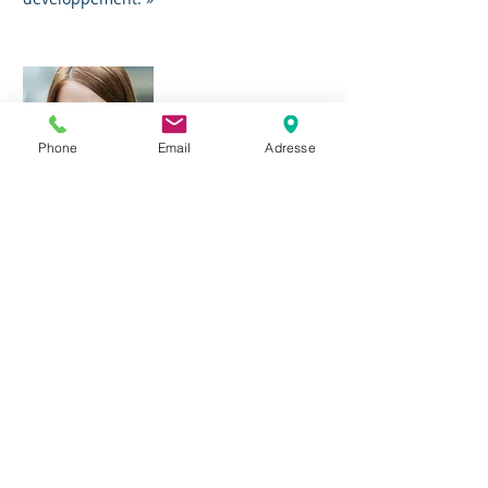
Sabine Mito
Auditrice
Phone
Email
Adresse
Elle sera apporter son dynamisme et sa
courtoisie dans ses travaux
Franck
LASFARGUES
Auditeur Externe